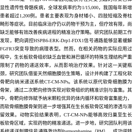
显性遗传性骨骼疾病，全球发病率约为1/15,000，我国每年新增
患者超过1,200例。患者主要表现为身材矮小、四肢短缩及脊柱
畸形等症状。目前临床治疗仍以药物干预为主，但疗效有限，尚
缺乏能够有效改善疾病进程的精准治疗策略。研究团队前期工作
发现，靶向调控HSPB6-ERK-Drp1-FDX1信号通路能够显著缓解
FGFR3突变导致的病理表型。然而，在相关药物的实际应用过
程中，生长板软骨组织缺乏血管和淋巴循环的特殊生理结构严重
限制了药物的递送效率，从而影响治疗效果。针对这一关键瓶
颈，研究团队借鉴天然细胞膜仿生策略，设计并构建了工程化软
骨靶向纳米递送系统CT-CM-NPs。该系统以原代软骨细胞膜为
骨架，通过二次靶向修饰实现对软骨组织的精准识别与富集。其
中，骨靶向修饰赋予纳米颗粒优异的体内循环和软骨富集能力，
而软骨细胞膜骨架则进一步增强其在生长板软骨区域的渗透与滞
留效果。动物实验结果表明，CT-CM-NPs能够高效归巢至生长
板软骨区域，实现药物的精准递送。进一步地，研究团队利用该
系统递送刺猬信号通路激动剂Purmorphamine（PM），成功逆转