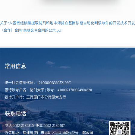
关于“人基因组核酸提取试剂和地中海贫血基因诊断自动化判读软件的开发技术开发
（合作）合同”关联交易合同的公示.pdf
常用信息
统一社会信用代码：12100000B36952193C
银行账号户名：厦门大学 | 账号：4100021709024904620
银行开户行：工行厦门市分行厦大支行
联系电话
电话:0592-2185815 传真:0592-2180407
通信地址：福建省厦门市思明区思明南路422号 邮政编